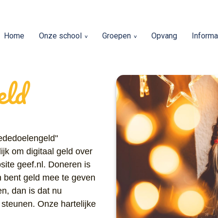
Home
Onze school
Groepen
Opvang
Informa
eld
oededoelengeld"
k om digitaal geld over
ite geef.nl. Doneren is
n bent geld mee te geven
n, dan is dat nu
steunen. Onze hartelijke