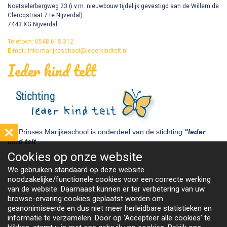
Noetselerbergweg 23 (i.v.m. nieuwbouw tijdelijk gevestigd aan de Willem de
Clercqstraat 7 te Nijverdal)
7443 XG Nijverdal
Telefoon: 0548 615 312
E-mail: info.marijkeschool@iederkindtelt.nl
Ieder kind telt
De Prinses Marijkeschool is onderdeel van de stichting
"Ieder
kind telt
Cookies op
onze website
We gebruiken standaard op deze website
noodzakelijke/functionele cookies voor een correcte werking
van de website. Daarnaast kunnen er ter verbetering van uw
browse-ervaring cookies geplaatst worden om
geanonimiseerde en dus niet meer herleidbare statistieken en
informatie te verzamelen. Door op ‘Accepteer alle cookies’ te