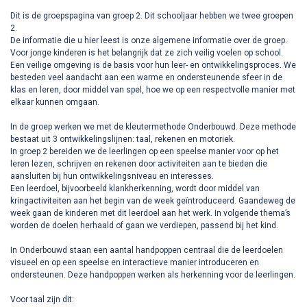
Dit is de groepspagina van groep 2. Dit schooljaar hebben we twee groepen
2.
De informatie die u hier leest is onze algemene informatie over de groep.
Voor jonge kinderen is het belangrijk dat ze zich veilig voelen op school.
Een veilige omgeving is de basis voor hun leer- en ontwikkelingsproces. We
besteden veel aandacht aan een warme en ondersteunende sfeer in de
klas en leren, door middel van spel, hoe we op een respectvolle manier met
elkaar kunnen omgaan.
In de groep werken we met de kleutermethode Onderbouwd. Deze methode
bestaat uit 3 ontwikkelingslijnen: taal, rekenen en motoriek.
In groep 2 bereiden we de leerlingen op een speelse manier voor op het
leren lezen, schrijven en rekenen door activiteiten aan te bieden die
aansluiten bij hun ontwikkelingsniveau en interesses.
Een leerdoel, bijvoorbeeld klankherkenning, wordt door middel van
kringactiviteiten aan het begin van de week geïntroduceerd. Gaandeweg de
week gaan de kinderen met dit leerdoel aan het werk. In volgende thema’s
worden de doelen herhaald of gaan we verdiepen, passend bij het kind.
In Onderbouwd staan een aantal handpoppen centraal die de leerdoelen
visueel en op een speelse en interactieve manier introduceren en
ondersteunen. Deze handpoppen werken als herkenning voor de leerlingen.
Voor taal zijn dit: