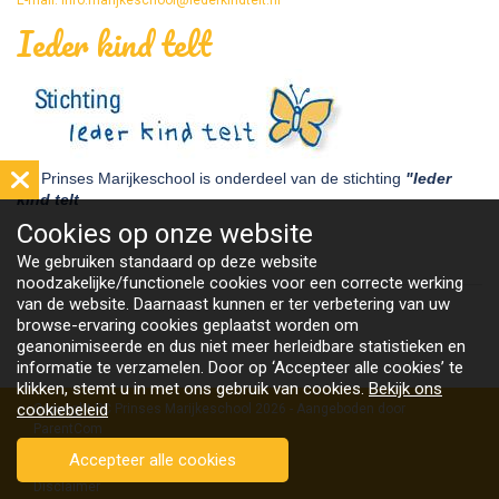
E-mail: info.marijkeschool@iederkindtelt.nl
Ieder kind telt
De Prinses Marijkeschool is onderdeel van de stichting
"Ieder
kind telt
Cookies op
onze website
We gebruiken standaard op deze website
noodzakelijke/functionele cookies voor een correcte werking
van de website. Daarnaast kunnen er ter verbetering van uw
browse-ervaring cookies geplaatst worden om
geanonimiseerde en dus niet meer herleidbare statistieken en
informatie te verzamelen. Door op ‘Accepteer alle cookies’ te
klikken, stemt u in met ons gebruik van cookies.
Bekijk ons
cookiebeleid
Copyright PC Prinses Marijkeschool 2026 - Aangeboden door
ParentCom
Algemene voorwaarden
Accepteer alle cookies
Disclaimer